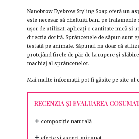
Nanobrow Eyebrow Styling Soap oferă
un asp
este necesar să cheltuiți bani pe tratamente
ușor de utilizat: aplicați o cantitate mică și
direcția dorită. Sprâncenele de săpun sunt g
testată pe animale. Săpunul nu doar că stiliz
protejând firele de păr de la rupere și slăbir
machiaj al sprâncenelor.
Mai multe informații pot fi găsite pe site-ul 
RECENZIA ȘI EVALUAREA COSUMA
compoziție naturală
efecte și aspect minunat