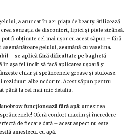
lui, a aruncat în aer piața de beauty. Stilizează
rea senzația de disconfort, lipici și piele strânsă.
ă
pot fi obținute cel mai ușor cu acest săpun – fără
 și asemănătoare gelului, seamănă cu vaselina.
il – se aplică fără dificultate pe baghetă
 în așa fel încât să facă aplicarea ușoară și
ânzește chiar și sprâncenele groase și stufoase.
ici reziduuri albe nedorite. Acest săpun pentru
at până la cel mai mic detaliu.
a Nanobrow
funcționează fără apă
: umezirea
a sprâncenele! Oferă confort maxim și încredere
rfectă de fiecare dată – acest aspect nu este
esită amestecul cu apă.