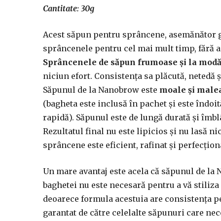
Cantitate: 30g
Acest săpun pentru sprâncene, asemănător gelu
sprâncenele pentru cel mai mult timp, fără a c
Sprâncenele de săpun frumoase și la mod
niciun efort. Consistența sa plăcută, netedă
Săpunul de la Nanobrow este
moale și maleab
(bagheta este inclusă în pachet și este îndoită
rapidă). Săpunul este de lungă durată și îmbl
Rezultatul final nu este lipicios și nu lasă n
sprâncene este eficient, rafinat și perfecțion
Un mare avantaj este acela că săpunul de l
baghetei nu este necesară pentru a vă stiliz
deoarece formula acestuia are consistența pe
garantat de către celelalte săpunuri care nec