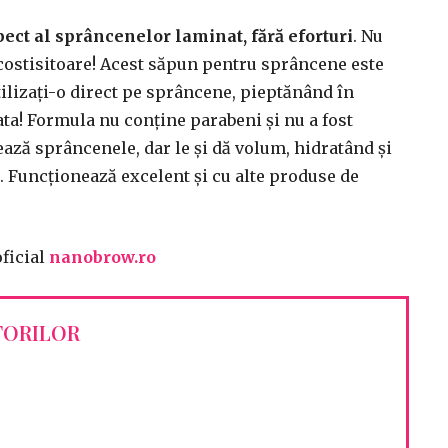
ect al sprâncenelor laminat, fără eforturi
. Nu
 costisitoare! Acest săpun pentru sprâncene este
 utilizați-o direct pe sprâncene, pieptănând în
ata! Formula nu conține parabeni și nu a fost
ează sprâncenele, dar le și dă volum, hidratând și
e. Funcționează excelent și cu alte produse de
oficial
nanobrow.ro
TORILOR