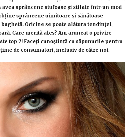
a avea sprâncene stufoase și stilate într-un mod
ți obține sprâncene uimitoare și sănătoase
 baghetă. Oricine se poate alătura tendinței,
oară. Care merită ales? Am aruncat o privire
ste top 7! Faceți cunoștință cu săpunurile pentru
ime de consumatori, inclusiv de către noi.