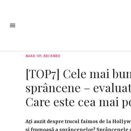
MAKE-UP
,
RECENZII
[TOP7] Cele mai bu
sprâncene – evalua
Care este cea mai p
Ați auzit despre trucul faimos de la Hollyw
și frumoasă a sprâncenelor? Sprâncenele d