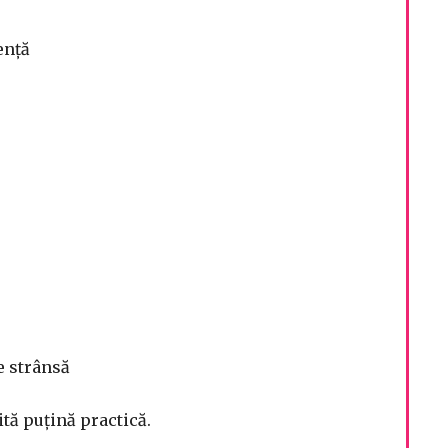
ență
e strânsă
ă puțină practică.