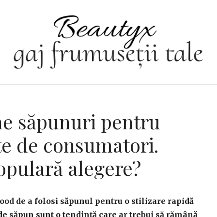
ne săpunuri pentru
te de consumatori.
opulară alegere?
ood de a folosi săpunul pentru o stilizare rapidă
e săpun sunt o tendință care ar trebui să rămână